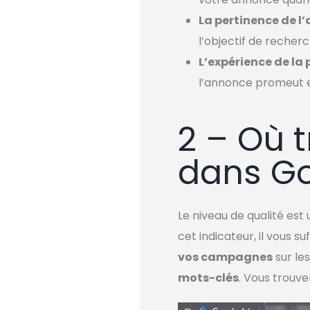
La pertinence de l
l’objectif de recherc
L’expérience de la
l’annonce promeut et
2 – Où t
dans G
Le niveau de qualité es
cet indicateur, il vous
vos campagnes
sur le
mots-clés
. Vous trouv